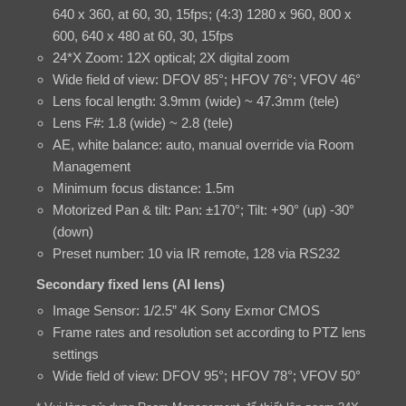
640 x 360, at 60, 30, 15fps; (4:3) 1280 x 960, 800 x
600, 640 x 480 at 60, 30, 15fps
24*X Zoom: 12X optical; 2X digital zoom
Wide field of view: DFOV 85°; HFOV 76°; VFOV 46°
Lens focal length: 3.9mm (wide) ~ 47.3mm (tele)
Lens F#: 1.8 (wide) ~ 2.8 (tele)
AE, white balance: auto, manual override via Room
Management
Minimum focus distance: 1.5m
Motorized Pan & tilt: Pan: ±170°; Tilt: +90° (up) -30°
(down)
Preset number: 10 via IR remote, 128 via RS232
Secondary fixed lens (AI lens)
Image Sensor: 1/2.5” 4K Sony Exmor CMOS
Frame rates and resolution set according to PTZ lens
settings
Wide field of view: DFOV 95°; HFOV 78°; VFOV 50°