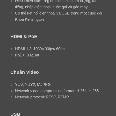
Điều khiển cảm ứng để điều chỉnh âm lượng, tắt
tiếng, nhập điện thoại, cuộc gọi và gác máy
Có thể kết nối điện thoại và USB trong một cuộc gọi
Khóa Kensington
HDMI & PoE
HDMI 1.3: 1080p 30fps/ 60fps
PoE+: 802.3at
Chuẩn Video
YUV, YUY2, MJPEG
Network video compression format: H.264, H.265
Network protocol: RTSP, RTMP
USB