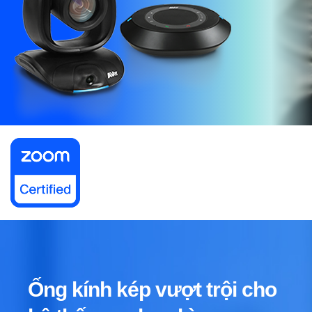
Ống kính kép vượt trội cho