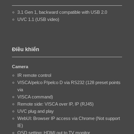
3.1 Gen 1, backward compatible with USB 2.0
UVC 1.1 (USB video)
Điều khiển
Camera
IR remote control
VISCA/pelco P/pelco D via RS232 (128 preset points
via
VISCA command)
Remote side: VISCA over IP, IP (RJ45)
UVC plug and play
WebUI: Browser IP access via Chrome (Not support
IE)
OSD setting: HDMI out to TV monitor