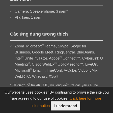
Camera, Speakerphone: 3 năm*
Phụ kiện: 1 năm
Các ứng dụng tương thích
®
Zoom, Microsoft
Teams, Skype, Skype for
Business, Google Meet, RingCentral, BlueJeans,
®
®
Intel
Unite™, Fuze, Adobe
Connect™, CyberLink U
®
®
Meeting
, Cisco WebEx
GoToMeeting™, LiveOn,
®
Microsoft
Lync™, TrueConf, V-Cube, Vidyo, vMix,
WebRTC, Wirecast, XSplit
* Để được hỗ trợ 4K UHD, vui lòng kiểm tra các yêu cầu hệ
thống / phần cứng với nhà cung cấp ứng dụng phần mềm của
Our website uses cookies. By continuing to browse the site you
bạn.
are agreeing to our use of cookies.
Click here for more
information
I understand