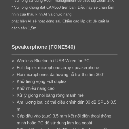
* Vui lòng sử dụng Room Management để thiết lập zoom 24X
* Vui lòng không đặt CAM550 trên bàn. Điều này sẽ chặn tầm
nhìn của thấu kính AI và chức năng
phát hiện AI sẽ hoạt động sai. Chiều cao lắp đặt đề xuất là
cách sàn 1,5m.
Speakerphone (FONE540)
Wireless Bluetooth / USB Wired for PC
Full duplex microphone array speakerphone
Hai microphones đa hướng hỗ trợ thu âm 360°
Khử tiếng vọng Full duplex
Khử nhiễu nâng cao
Xử lý giọng nói băng rộng mạnh mẽ
Âm lượng loa: có thể điều chỉnh đến 90 dB SPL ở 0,5
m
Cáp đầu vào (aux) 3,5 mm kết nối điện thoại thông
minh hoặc PC để sử dụng làm loa ngoài