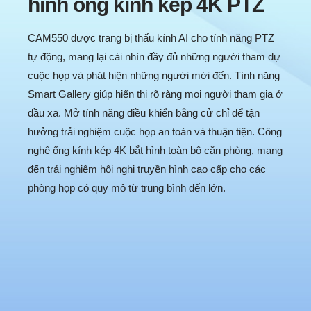
hình ống kính kép 4K PTZ
CAM550 được trang bị thấu kính AI cho tính năng PTZ
tự động, mang lại cái nhìn đầy đủ những người tham dự
cuộc họp và phát hiện những người mới đến. Tính năng
Smart Gallery giúp hiển thị rõ ràng mọi người tham gia ở
CAM550
đầu xa. Mở tính năng điều khiển bằng cử chỉ để tận
hưởng trải nghiệm cuộc họp an toàn và thuận tiện. Công
nghệ ống kính kép 4K bắt hình toàn bộ căn phòng, mang
Camera hội nghị truyền hình ống
đến trải nghiệm hội nghị truyền hình cao cấp cho các
kính kép 4K PTZ
phòng họp có quy mô từ trung bình đến lớn.
Góc nhìn rõ ràng và bắt hình rộng
hơn
CAM550 Intro Video