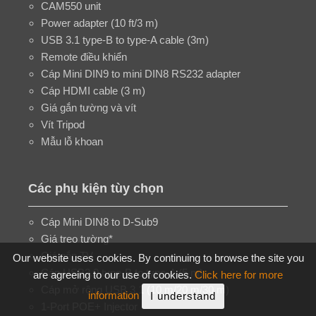
CAM550 unit
Power adapter (10 ft/3 m)
USB 3.1 type-B to type-A cable (3m)
Remote điều khiển
Cáp Mini DIN9 to mini DIN8 RS232 adapter
Cáp HDMI cable (3 m)
Giá gắn tường và vít
Vít Tripod
Mẫu lỗ khoan
Các phụ kiện tùy chọn
Cáp Mini DIN8 to D-Sub9
Giá treo tường*
Giá gắn TV
Our website uses cookies. By continuing to browse the site you
Cáp USB2.0 type-B to type-A (5 m)
are agreeing to our use of cookies.
Click here for more
Cáp mở rộng USB 3.1 (10 m/20 m/30 m)
information
I understand
1-Port POE+ Injector