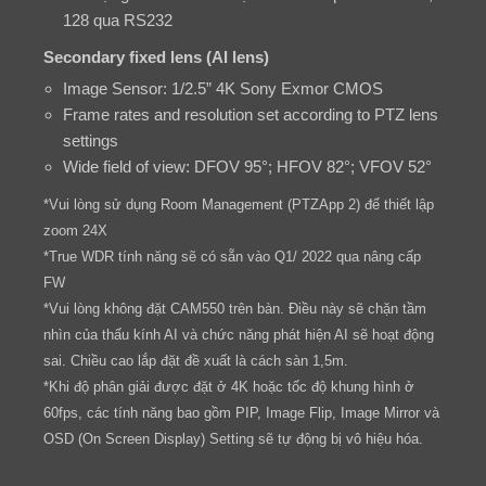
128 qua RS232
Secondary fixed lens (AI lens)
Image Sensor: 1/2.5” 4K Sony Exmor CMOS
Frame rates and resolution set according to PTZ lens
settings
Wide field of view: DFOV 95°; HFOV 82°; VFOV 52°
*Vui lòng sử dụng Room Management (PTZApp 2) để thiết lập
zoom 24X
*True WDR tính năng sẽ có sẵn vào Q1/ 2022 qua nâng cấp
FW
*Vui lòng không đặt CAM550 trên bàn. Điều này sẽ chặn tầm
nhìn của thấu kính AI và chức năng phát hiện AI sẽ hoạt động
sai. Chiều cao lắp đặt đề xuất là cách sàn 1,5m.
*Khi độ phân giải được đặt ở 4K hoặc tốc độ khung hình ở
60fps, các tính năng bao gồm PIP, Image Flip, Image Mirror và
OSD (On Screen Display) Setting sẽ tự động bị vô hiệu hóa.