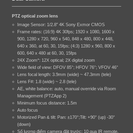
PTZ optical zoom lens
Image Sensor: 1/2.8” 4K Sony Exmor CMOS
Frame rates: (16:9) 4K 30fps; 1920 x 1080, 1600 x
900, 1280 x 720, 960 x 540, 848 x 480, 800 x 448,
640 x 360, at 60, 30, 15fps; (4:3) 1280 x 960, 800 x
600, 640 x 480 at 60, 30, 15fps
24X Zoom*: 12X optical; 2X digital zoom
Wide field of view: DFOV 85°; HFOV 76°; VFOV 46°
Lens focal length: 3.9mm (wide) ~ 47.3mm (tele)
Lens F#: 1.8 (wide) ~ 2.8 (tele)
AE, white balance: auto, manual override via Room
Management (PTZApp 2)
Minimum focus distance: 1.5m
Auto focus
Motorized Pan & tilt: Pan: ±170°;Tilt: +90° (up) -30°
(down)
Số lượng điểm camera đặt trước: 10 qua IR remote,