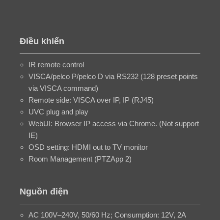
Điều khiển
IR remote control
VISCA/pelco P/pelco D via RS232 (128 preset points
via VISCA command)
Remote side: VISCA over IP, IP (RJ45)
UVC plug and play
WebUI: Browser IP access via Chrome. (Not support
IE)
OSD setting: HDMI out to TV monitor
Room Management (PTZApp 2)
Nguồn điện
AC 100V–240V, 50/60 Hz; Consumption: 12V, 2A