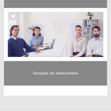
focuses on newcomers