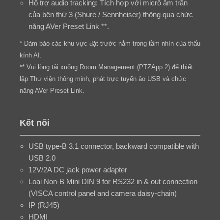
Hỗ trợ audio tracking: Tích hợp với micrô âm trần
của bên thứ 3 (Shure / Sennheiser) thông qua chức
năng AVer Preset Link **.
* Đảm bảo các khu vực đặt trước nằm trong tầm nhìn của thấu
kính AI.
** Vui lòng tải xuống Room Management (PTZApp 2) để thiết
lập Thư viện thông minh, phát trực tuyến ảo USB và chức
năng AVer Preset Link.
Kết nối
USB type-B 3.1 connector, backward compatible with
USB 2.0
12V/2A DC jack power adapter
Loại Non-B Mini DIN 9 for RS232 in & out connection
(VISCA control panel and camera daisy-chain)
IP (RJ45)
HDMI