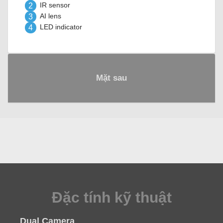
2
IR sensor
3
AI lens
4
LED indicator
Mặt sau
Đặc tính kỹ thuật
Dual Camera