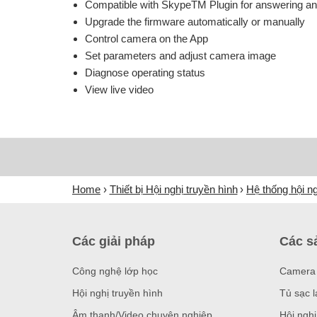
Compatible with SkypeTM Plugin for answering and
Upgrade the firmware automatically or manually
Control camera on the App
Set parameters and adjust camera image
Diagnose operating status
View live video
Home
Thiết bị Hội nghị truyền hình
Hệ thống hội n
Các giải pháp
Các s
Công nghệ lớp học
Camera 
Hội nghị truyền hình
Tủ sạc l
Âm thanh/Video chuyên nghiệp
Hội nghị