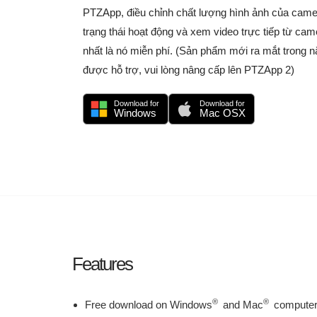
PTZApp, điều chỉnh chất lượng hình ảnh của came
trạng thái hoạt động và xem video trực tiếp từ ca
nhất là nó miễn phí. (Sản phẩm mới ra mắt trong
được hỗ trợ, vui lòng nâng cấp lên PTZApp 2)
Download for
Download for
Windows
Mac OSX
Features
®
®
Free download on Windows
and Mac
compute