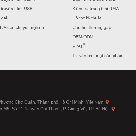
 truyền hình USB
Kiểm tra trạng thái RMA
y tế
Hỗ trợ kỹ thuật
h/Video chuyên nghiệp
Câu hỏi thường gặp
OEM/ODM
®
VPAT
Tư vấn bảo mật sản phẩm
 Phường Chợ Quán, Thành phố Hồ Chí Minh, Việt Nam
a M5, Số 91 Nguyễn Chí Thanh, P. Giảng Võ, TP. Hà Nội.