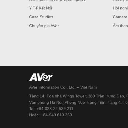
Y Tế Kết Nối
Hội nghị
Case Studies
Camera 
Chuyên gia AVer
Âm than
AVer Information Co., Ltd. – Việt Nam
Tầng 14, Tòa nhà Wings Tower, 380 Trần Hưng Đạo,
Văn phòng Hà Nội: Phòng N05 Tràng Tiền, Tầng 4, Tò
Tel: +84-028-22 539 211
Hoặc: +84-949 610 360