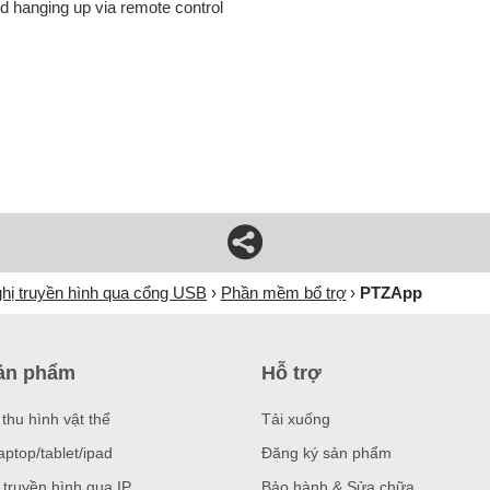
 hanging up via remote control
ghị truyền hình qua cổng USB
Phần mềm bổ trợ
PTZApp
ản phẩm
Hỗ trợ
thu hình vật thể
Tải xuống
aptop/tablet/ipad
Đăng ký sản phẩm
 truyền hình qua IP
Bảo hành & Sửa chữa