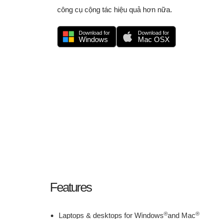
công cụ cộng tác hiệu quả hơn nữa.
Download for
Download for
Windows
Mac OSX
Features
®
®
Laptops & desktops for Windows
and Mac