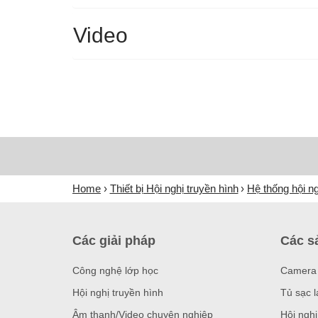
Video
Home
Thiết bị Hội nghị truyền hình
Hệ thống hội n
Các giải pháp
Các s
Công nghệ lớp học
Camera 
Hội nghị truyền hình
Tủ sạc l
Âm thanh/Video chuyên nghiệp
Hội nghị