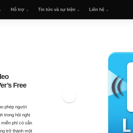
Hỗ trợ
Tin tức và sự kiện
Liên hệ
deo
er’s Free
ho phép người
h trong hội nghị
g miễn phí có sẵn
ng trở thành một