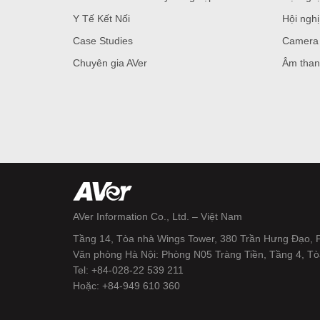
Y Tế Kết Nối
Hội nghị
Case Studies
Camera 
Chuyên gia AVer
Âm than
AVer Information Co., Ltd. – Việt Nam
Tầng 14, Tòa nhà Wings Tower, 380 Trần Hưng Đạo,
Văn phòng Hà Nội: Phòng N05 Tràng Tiền, Tầng 4, Tò
Tel: +84-028-22 539 211
Hoặc: +84-949 610 360