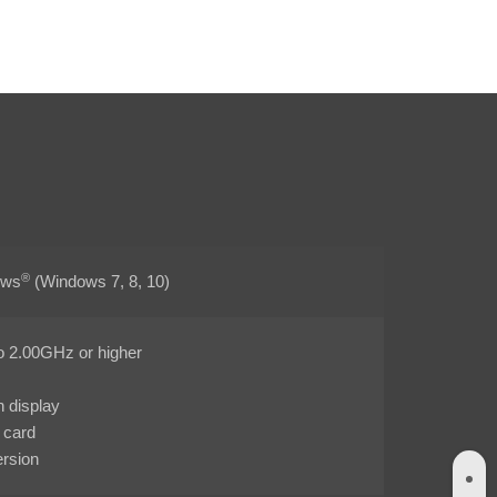
®
ows
(Windows 7, 8, 10)
o 2.00GHz or higher
n display
 card
ersion