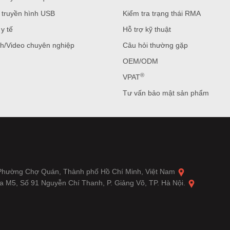
 truyền hình USB
Kiểm tra trạng thái RMA
y tế
Hỗ trợ kỹ thuật
h/Video chuyên nghiệp
Câu hỏi thường gặp
OEM/ODM
®
VPAT
Tư vấn bảo mật sản phẩm
 Phường Chợ Quán, Thành phố Hồ Chí Minh, Việt Nam
a M5, Số 91 Nguyễn Chí Thanh, P. Giảng Võ, TP. Hà Nội.